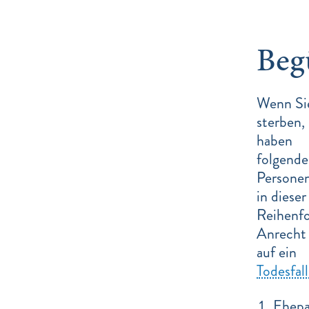
Beg
Wenn Si
sterben,
haben
folgende
Persone
in dieser
Reihenfo
Anrecht
auf ein
Todesfall
Ehepa