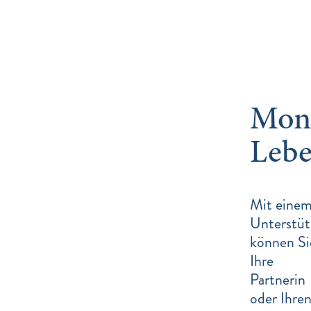
Mona
Lebe
Mit eine
Unterstüt
können Si
Ihre
Partnerin
oder Ihre