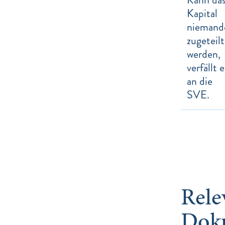
Kapital
nieman
zugeteilt
werden,
verfällt e
an die
SVE.
Rele
Dok