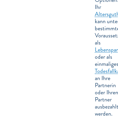
Ihr
Altersgut
kann unte
bestimmt
Vorausset
als
Lebenspar
oder als
einmalige
Todesfallk
an Ihre
Partnerin
oder Ihre
Partner
ausbezahl
werden.