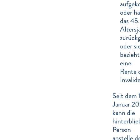
aufge
oder ha
das 45.
Altersj
zurückg
oder si
bezieht
eine
Rente 
Invalid
Seit dem 1
Januar 2
kann die
hinterbli
Person
anstelle d