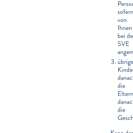
Perso
sofer
von
Ihnen
bei de
SVE
angem
übrig
Kinde
danac
die
Eltern
danac
die
Gesch
Kann da