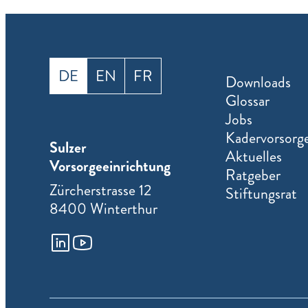
Sprache
DE
EN
FR
Downloads
wechseln
Glossar
Jobs
Kadervorsorge
Sulzer
Aktuelles
Vorsorgeeinrichtung
Ratgeber
Zürcherstrasse 12
Stiftungsrat
8400 Winterthur