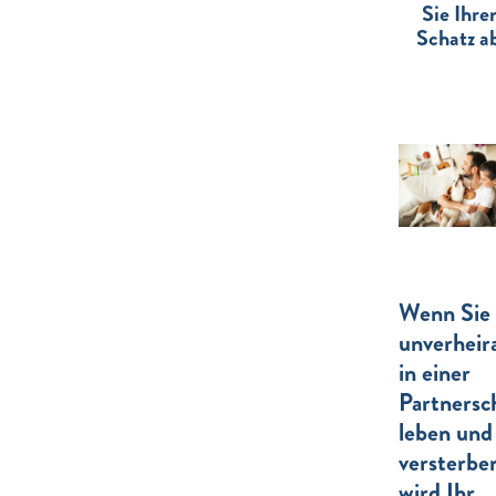
Sie Ihre
Schatz a
Wenn Sie
unverheir
in einer
Partnersc
leben und
versterbe
wird Ihr