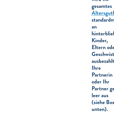
gesamtes
Altersgut
standardm
an
hinterbli
Kinder,
Eltern od
Geschwist
ausbezahl
Ihre
Partnerin
oder Ihr
Partner g
leer aus
(siehe Bo
unten).