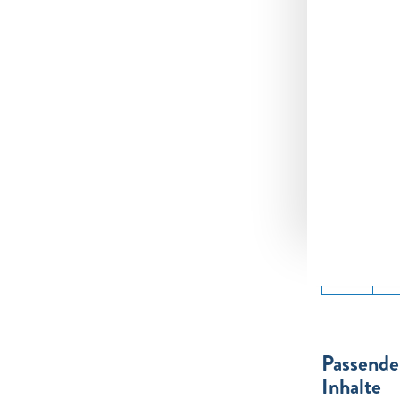
zum
Qua
202
Passende
Inhalte