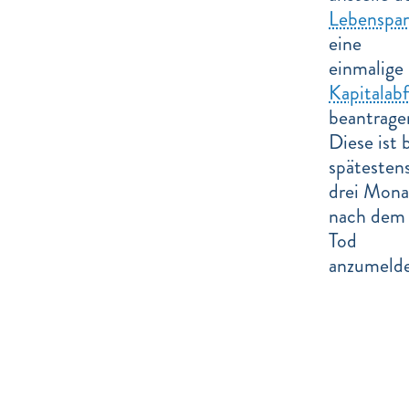
Lebenspar
eine
einmalige
Kapitalab
beantrage
Diese ist b
spätesten
drei Mona
nach dem
Tod
anzumeld