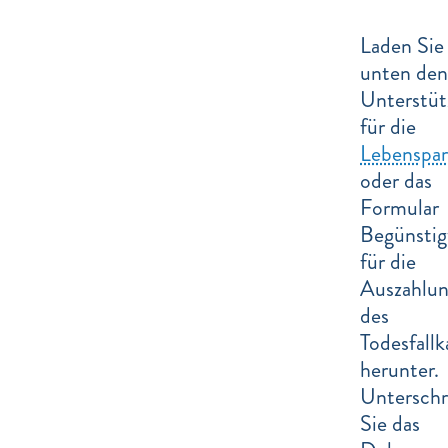
Laden Sie
unten den
Unterstüt
für die
Lebenspar
oder das
Formular
Begünsti
für die
Auszahlu
des
Todesfallk
herunter.
Unterschr
Sie das