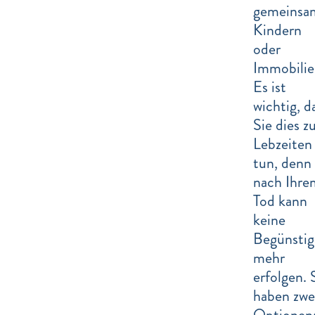
gemeinsa
Kindern
oder
Immobilie
Es ist
wichtig, d
Sie dies z
Lebzeiten
tun, denn
nach Ihre
Tod kann
keine
Begünsti
mehr
erfolgen. 
haben zwe
Optionen