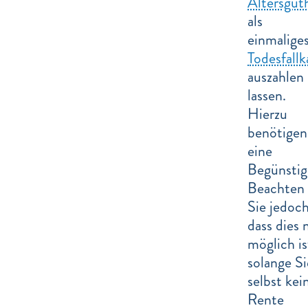
Altersgut
als
einmalige
Todesfallk
auszahlen
lassen.
Hierzu
benötigen
eine
Begünstig
Beachten
Sie jedoch
dass dies 
möglich is
solange Si
selbst kei
Rente