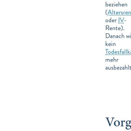
beziehen
(
Altersre
oder
IV
-
Rente).
Danach wi
kein
Todesfallk
mehr
ausbezahlt
Vor