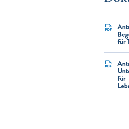
Ant
Beg
für 
Ant
Unt
für
Leb